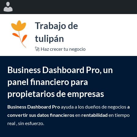
Log
In
S
Trabajo de
a
l
r
tulipán
t
Ab
🚀 Haz crecer tu negocio
a
me
r
Business Dashboard Pro, un
a
mó
l
panel financiero para
c
propietarios de empresas
o
n
Business Dashboard Pro
ayuda a los dueños de negocios
a
t
convertir sus datos financieros
en
rentabilidad
en tiempo
e
real , sin esfuerzo.
n
i