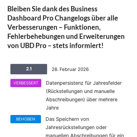
e
Bleiben Sie dank des Business
n
Dashboard Pro Changelogs über alle
Verbesserungen – Funktionen,
Fehlerbehebungen und Erweiterungen
von UBD Pro – stets informiert!
2.1
28. Februar 2026
Datenpersistenz für Jahresfelder
VERBESSERT
(Rückstellungen und manuelle
Abschreibungen) über mehrere
Jahre
Das Speichern von
BEHOBEN
Jahresrückstellungen oder
manuellen Abschreibungen für ein