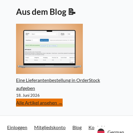
Aus dem Blog 📝
Eine Lieferantenbestellung in OrderStock
aufgeben
18. Juni 2026
Alle Artikel ansehen →
Einloggen
Mitgliedskonto
Blog
Kontakt
German
German