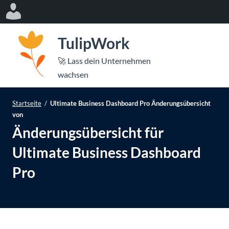
Log
In
Z
TulipWork
u
m
les
🚀 Lass dein Unternehmen
I
Mo
wachsen
ü
n
Me
eßen
h
Startseite
/
Ultimate Business Dashboard Pro Änderungsübersicht
öf
a
von
l
Änderungsübersicht für
t
Ultimate Business Dashboard
s
p
Pro
r
i
n
g