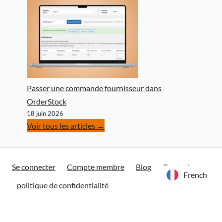
Passer une commande fournisseur dans
OrderStock
18 juin 2026
Voir tous les articles →
Se connecter
Compte membre
Blog
Contact
French
French
politique de confidentialité