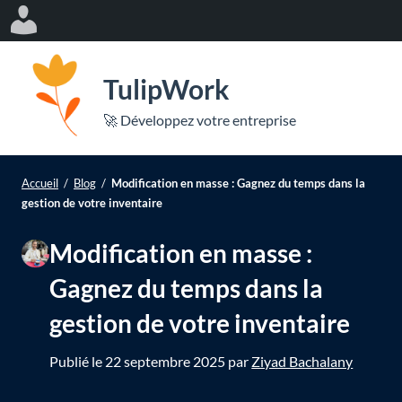
Log
In
P
a
TulipWork
s
er
🚀 Développez votre entreprise
s
Ou
e
le
r
Accueil
/
Blog
/
Modification en masse : Gagnez du temps dans la
me
a
le
gestion de votre inventaire
u
mo
Modification en masse :
c
o
Gagnez du temps dans la
n
gestion de votre inventaire
t
e
Publié le
22 septembre 2025
par
Ziyad Bachalany
n
u