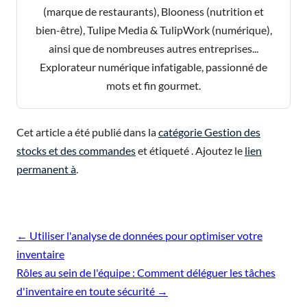
(marque de restaurants), Blooness (nutrition et
bien-être), Tulipe Media & TulipWork (numérique),
ainsi que de nombreuses autres entreprises...
Explorateur numérique infatigable, passionné de
mots et fin gourmet.
Cet article a été publié dans la
catégorie Gestion des
stocks et des commandes
et étiqueté . Ajoutez le
lien
permanent à
.
Navigation
←
Utiliser l'analyse de données pour optimiser votre
des
inventaire
articles
Rôles au sein de l'équipe : Comment déléguer les tâches
d'inventaire en toute sécurité
→