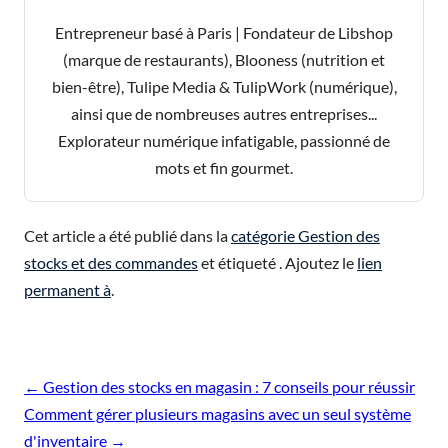
Entrepreneur basé à Paris | Fondateur de Libshop
(marque de restaurants), Blooness (nutrition et
bien-être), Tulipe Media & TulipWork (numérique),
ainsi que de nombreuses autres entreprises...
Explorateur numérique infatigable, passionné de
mots et fin gourmet.
Cet article a été publié dans la
catégorie Gestion des
stocks et des commandes
et étiqueté . Ajoutez le
lien
permanent à
.
Navigation
←
Gestion des stocks en magasin : 7 conseils pour réussir
des
Comment gérer plusieurs magasins avec un seul système
articles
d'inventaire
→