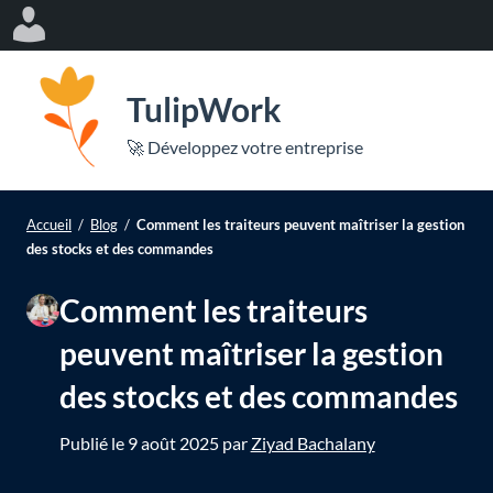
Log
In
P
a
TulipWork
s
er
🚀 Développez votre entreprise
s
Ou
e
le
r
Accueil
/
Blog
/
Comment les traiteurs peuvent maîtriser la gestion
me
a
le
des stocks et des commandes
u
mo
Comment les traiteurs
c
o
peuvent maîtriser la gestion
n
des stocks et des commandes
t
e
Publié le
9 août 2025
par
Ziyad Bachalany
n
u