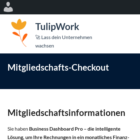
Log
In
Z
TulipWork
u
m
les
🚀 Lass dein Unternehmen
I
Mo
wachsen
ü
n
Me
eßen
h
Mitgliedschafts-Checkout
öf
a
l
t
s
p
Mitgliedschaftsinformationen
r
i
n
Sie haben
Business Dashboard Pro – die intelligente
g
Lösung, um Ihre Rechnungen in ein monatliches Finanz-