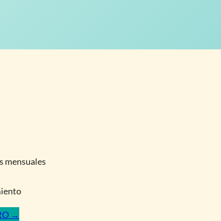
as mensuales
miento
RO →