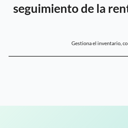
seguimiento de la ren
i
d
o
Gestiona el inventario, co