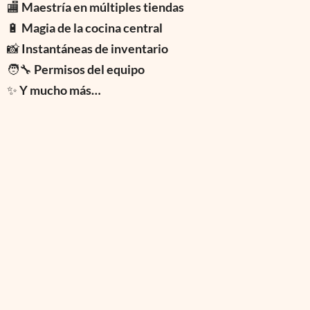
🏬
Maestría en múltiples tiendas
🔋
Magia de la cocina central
📸
Instantáneas de inventario
🧑‍🔧
Permisos del equipo
✨
Y mucho más…