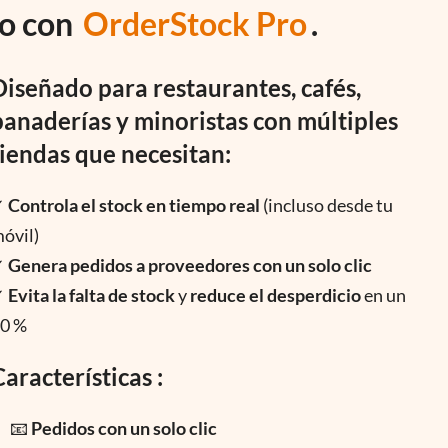
io con
OrderStock Pro
.
Diseñado para restaurantes, cafés,
panaderías y minoristas con múltiples
tiendas que necesitan:
✓
Controla el stock en tiempo real
(incluso desde tu
óvil)
✓
Genera pedidos a proveedores con un solo clic
✓
Evita la falta de stock
y
reduce el desperdicio
en un
0 %
Características :
📧
Pedidos con un solo clic