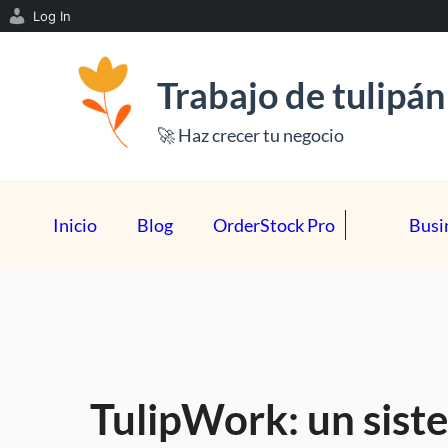
Log In
S
a
Trabajo de tulipán
l
🚀 Haz crecer tu negocio
t
a
r
Inicio
Blog
OrderStock Pro
Busi
a
l
c
o
n
t
TulipWork: un sistem
e
n