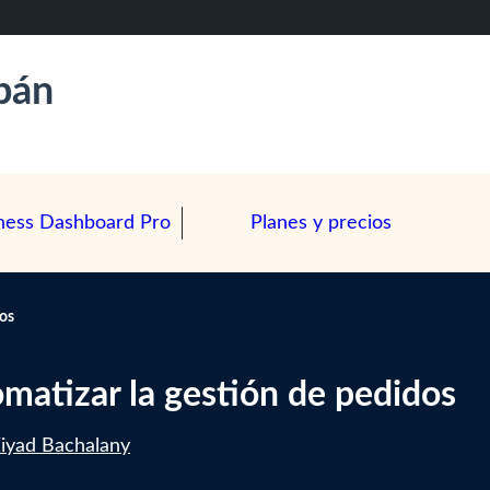
ipán
ness Dashboard Pro
Planes y precios
dos
omatizar la gestión de pedidos
iyad Bachalany