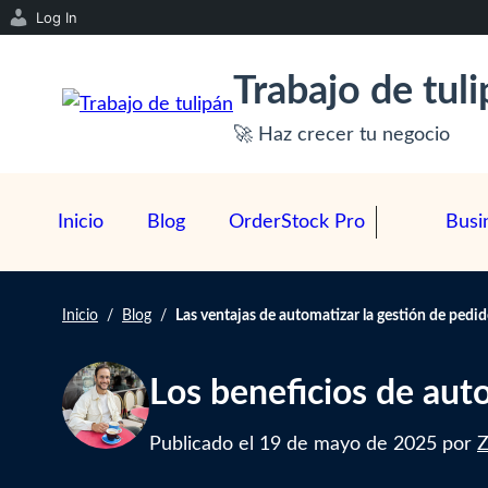
Log In
S
Trabajo de tul
a
l
🚀 Haz crecer tu negocio
t
a
r
Inicio
Blog
OrderStock Pro
Busi
a
l
c
Inicio
/
Blog
/
Las ventajas de automatizar la gestión de pedi
o
n
Los beneficios de aut
t
e
Publicado el
19 de mayo de 2025
por
Z
n